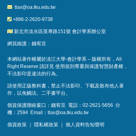
tlax@oa.tku.edu.tw
+886-2-2620-9738
新北市淡水區英專路151號 會計學系辦公室
網頁維護：錢宥亘
本網站著作權屬於淡江大學-會計學系 – 版權所有，All
Right Reserve 請詳見 使用規則尊重與保護智慧財產權，
不法影印是違法的行為。
請使用正版教科書，禁止不法影印、下載及散布他人著
作，以免觸法。
二手書平台
。
個資保護聯絡窗口：錢宥亘 電話：02-2621-5656 分
機：2594 Email：
tlax@oa.tku.edu.tw
個資政策
｜
隱私權政策
｜
個人資料告知聲明