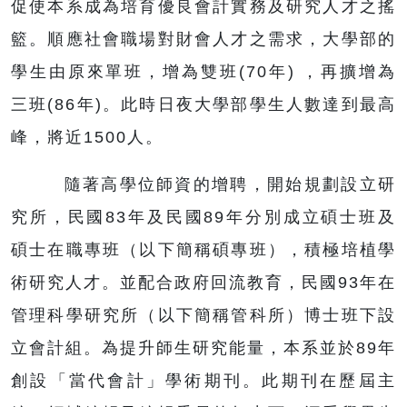
促使本系成為培育優良會計實務及研究人才之搖
籃。順應社會職場對財會人才之需求，大學部的
學生由原來單班，增為雙班(70年) ，再擴增為
三班(86年)。此時日夜大學部學生人數達到最高
峰，將近1500人。
隨著高學位師資的增聘，開始規劃設立研
究所，民國83年及民國89年分別成立碩士班及
碩士在職專班（以下簡稱碩專班），積極培植學
術研究人才。並配合政府回流教育，民國93年在
管理科學研究所（以下簡稱管科所）博士班下設
立會計組。為提升師生研究能量，本系並於89年
創設「當代會計」學術期刊。此期刊在歷屆主