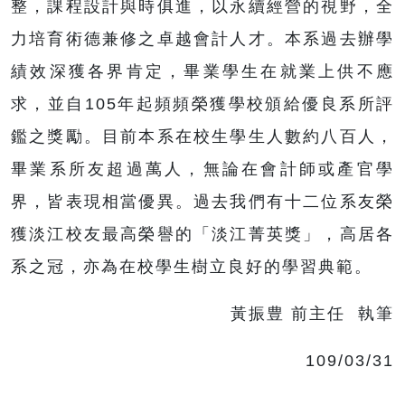
整，課程設計與時俱進，以永續經營的視野，全
力培育術德兼修之卓越會計人才。本系過去辦學
績效深獲各界肯定，畢業學生在就業上供不應
求，並自105年起頻頻榮獲學校頒給優良系所評
鑑之獎勵。目前本系在校生學生人數約八百人，
畢業系所友超過萬人，無論在會計師或產官學
界，皆表現相當優異。過去我們有十二位系友榮
獲淡江校友最高榮譽的「淡江菁英獎」，高居各
系之冠，亦為在校學生樹立良好的學習典範。
黃振豊 前主任 執筆
109/03/31