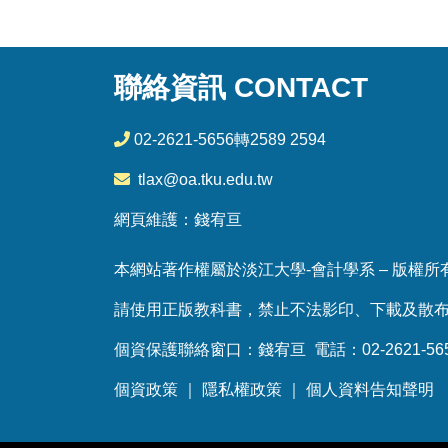
聯絡資訊 CONTACT
02-2621-5656轉2589 2594
tlax@oa.tku.edu.tw
網頁維護：錢宥亘
本網站著作權屬於淡江大學-會計學系 – 版權所有，
請使用正版教科書，禁止不法影印、下載及散
個資保護聯絡窗口：錢宥亘 電話：02-2621-5656
個資政策
｜
隱私權政策
｜
個人資料告知聲明