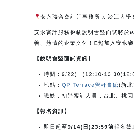
安永聯合會計師事務所 x 淡江大學會計
安永審計服務餐敘說明會暨面試將於9
善、熱情的企業文化！E起加入安永
【說明會暨面試資訊】
時間：9/22(一)12:10-13:30(
地點：
QP Terrace覺軒會館
(新
職缺：初階審計人員，台北、桃園
【報名資訊】
即日起至
9/14(
日)23:59前
報名截