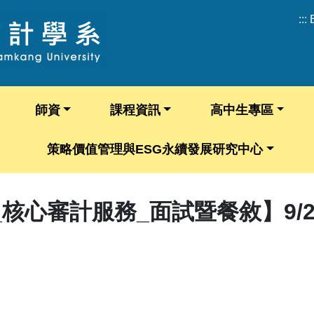
:::
師資
課程資訊
高中生專區
策略價值管理與ESG永續發展研究中心
心審計服務_面試暨餐敘】9/22 (一)