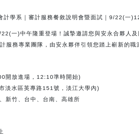
學系｜審計服務餐敘說明會暨面試｜9/22(一)12:1
/22(一)中午隆重登場！誠摯邀請您與安永合夥人
審計服務專業團隊，由安永夥伴引領您踏上嶄新的職
12:00開放進場，12:10準時開始)
北市淡水區英專路151號，淡江大學內)
、新竹、台中、台南、高雄所
止