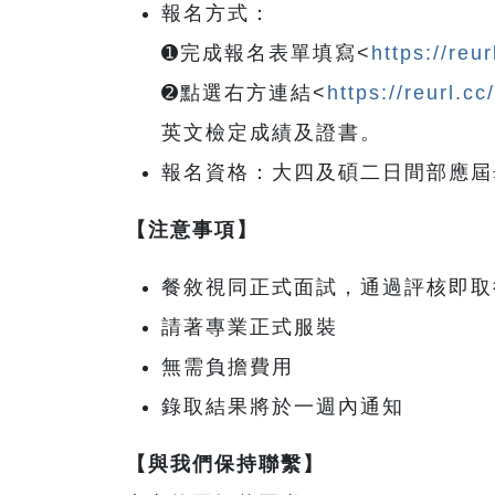
報名方式：
➊完成報名表單填寫<
https://reu
➋點選右方連結<
https://reurl.c
英文檢定成績及證書。
報名資格：大四及碩二日間部應屆
【注意事項】
餐敘視同正式面試，通過評核即取
請著專業正式服裝
無需負擔費用
錄取結果將於一週內通知
【與我們保持聯繫】