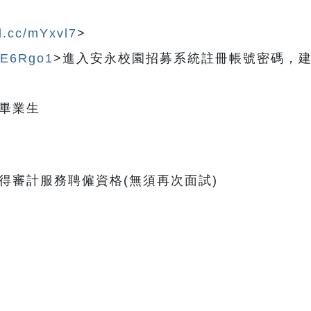
rl.cc/mYxvl7
>
c/E6Rgo1
>進入安永校園招募系統註冊帳號密碼，
畢業生
得審計服務聘僱資格(無須再次面試)