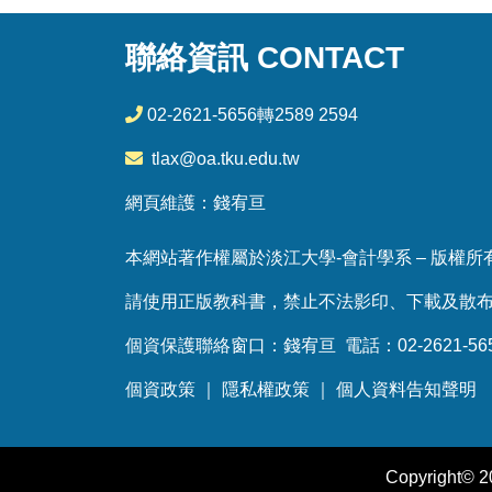
聯絡資訊 CONTACT
02-2621-5656轉2589 2594
tlax@oa.tku.edu.tw
網頁維護：錢宥亘
本網站著作權屬於淡江大學-會計學系 – 版權所有，
請使用正版教科書，禁止不法影印、下載及散
個資保護聯絡窗口：錢宥亘 電話：02-2621-5656
個資政策
｜
隱私權政策
｜
個人資料告知聲明
Copyright©