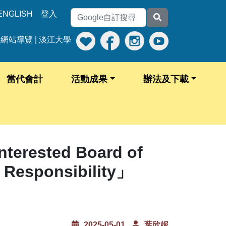
ENGLISH
登入
網站導覽
|
淡江大學
當代會計
活動成果
辦法及下載
erested Board of
l Responsibility」
2025-05-01
葉欣妮