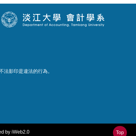
產權，不法影印是違法的行為。
 by iWeb2.0
Top